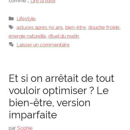
comme …
Lire la suite
Catégories
Lifestyle
Étiquettes
astuces après 50 ans
,
bien-être
,
douche froide
,
énergie naturelle
,
rituel du matin
Laisser un commentaire
Et si on arrêtait de tout
vouloir optimiser ? Le
bien-être, version
imparfaite
par
Sophie