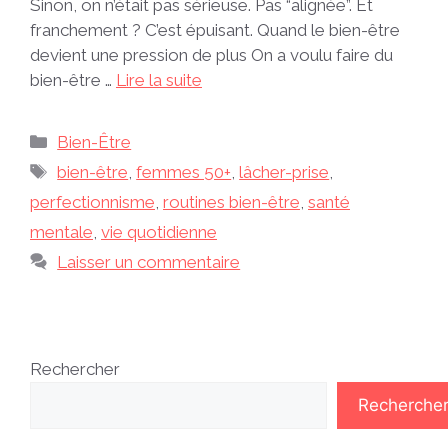
Sinon, on n’était pas sérieuse. Pas “alignée”. Et
franchement ? C’est épuisant. Quand le bien-être
devient une pression de plus On a voulu faire du
bien-être …
Lire la suite
Catégories
Bien-Être
Étiquettes
bien-être
,
femmes 50+
,
lâcher-prise
,
perfectionnisme
,
routines bien-être
,
santé
mentale
,
vie quotidienne
Laisser un commentaire
Rechercher
Recherche