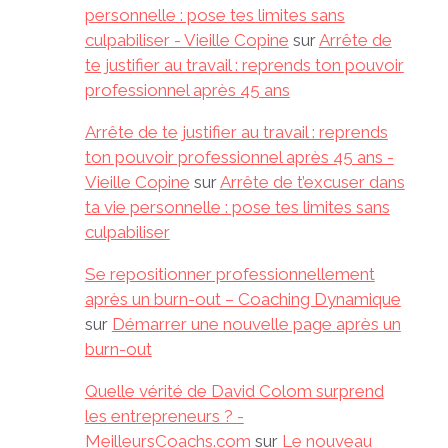
personnelle : pose tes limites sans
culpabiliser - Vieille Copine
sur
Arrête de
te justifier au travail : reprends ton pouvoir
professionnel après 45 ans
Arrête de te justifier au travail : reprends
ton pouvoir professionnel après 45 ans -
Vieille Copine
sur
Arrête de t’excuser dans
ta vie personnelle : pose tes limites sans
culpabiliser
Se repositionner professionnellement
après un burn-out – Coaching Dynamique
sur
Démarrer une nouvelle page après un
burn-out
Quelle vérité de David Colom surprend
les entrepreneurs ? -
MeilleursCoachs.com
sur
Le nouveau