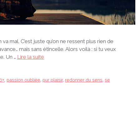
n va mal. C’est juste qu’on ne ressent plus rien de
 avance… mais sans étincelle. Alors voilà : si tu veux
le. Un …
Lire la suite
0+
,
passion oubliée
,
pur plaisir
,
redonner du sens
,
se