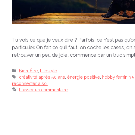
Tu vois ce que je veux dire ? Parfois, ce n’est pas qu’o
particulier. On fait ce qu’il faut, on coche les cases, on
retrouver un peu de joie, commence par un truc simp
Catégories
Bien-Être
,
Lifestyle
Étiquettes
créativité après 50 ans
,
énergie positive
,
hobby féminin 5
reconnecter à soi
Laisser un commentaire