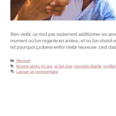
Bien vieillir, ce n’est pas seulement additionner les ann
moment où l’on regarde en arrière… et où l’on choisit en
(et pourquoi ça libère enfin) Vieillir heureuse, c’est d’
Catégories
Mindset
Étiquettes
femme après 50 ans
,
le bel âge
,
nouvelle liberté
,
profiter
Laisser un commentaire