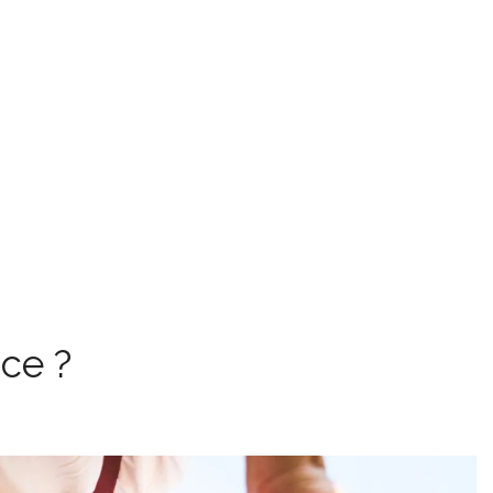
nce ?