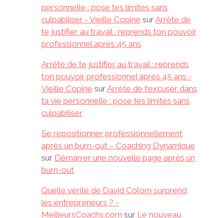
personnelle : pose tes limites sans
culpabiliser - Vieille Copine
sur
Arrête de
te justifier au travail : reprends ton pouvoir
professionnel après 45 ans
Arrête de te justifier au travail : reprends
ton pouvoir professionnel après 45 ans -
Vieille Copine
sur
Arrête de t’excuser dans
ta vie personnelle : pose tes limites sans
culpabiliser
Se repositionner professionnellement
après un burn-out – Coaching Dynamique
sur
Démarrer une nouvelle page après un
burn-out
Quelle vérité de David Colom surprend
les entrepreneurs ? -
MeilleursCoachs.com
sur
Le nouveau