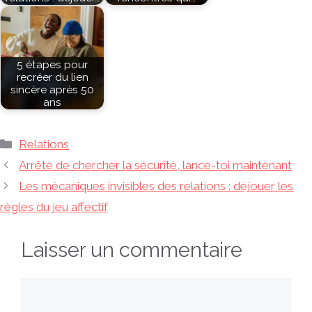
5 étapes pour
recréer du lien
sincère après 50
ans
Catégories
Relations
Arrête de chercher la sécurité, lance-toi maintenant
Les mécaniques invisibles des relations : déjouer les
règles du jeu affectif
Laisser un commentaire
Commentaire