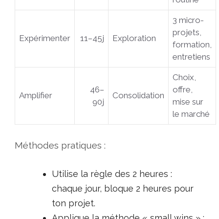
3 micro-
projets,
Expérimenter
11–45j
Exploration
formation,
entretiens
Choix,
46–
offre,
Amplifier
Consolidation
90j
mise sur
le marché
Méthodes pratiques :
Utilise la règle des 2 heures :
chaque jour, bloque 2 heures pour
ton projet.
Applique la méthode « small wins » :