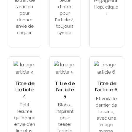
extrait de
texte
engageant.
l’article 1
d’intro
Hop, clique
pour
pour
!
donner
l’article 2,
envie de
toujours
cliquer.
sympa.
Titre de
Titre de
Titre de
l’article
l’article
l’article 6
4
5
Et voilà le
Petit
Blabla
dernier de
résumé
inspirant
la série,
qui donne
pour
avec une
envie d’en
teaser
image
lire plus,
l’article
sympa.